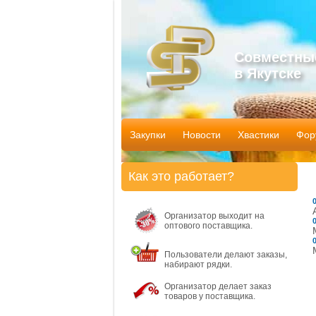
Совместны
в Якутске
Закупки
Новости
Хвастики
Фор
Как это работает?
Организатор выходит на
оптового поставщика.
Пользователи делают заказы,
набирают рядки.
Организатор делает заказ
товаров у поставщика.