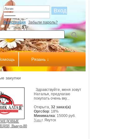
Регистрация
Забыли пароль?
Помощь
Рязань ↓
е закупки
Здравствуйте, меня зовут
Наталья, предлагаю
покупать очень вку...
Открыта,
32 заказ(а)
Оргсбор
: 18%
Минималка
: 15000 руб.
Nata
г. Якутск
 МЕДОВЫЕ
ЦИИ, Выкуп-80