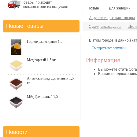
Товары приходят
пользователи их получают.
Новые
Для женщин
Игрушки и детские товары
Новые товары
Сумки, аксессуары
Школ
В этом городе, в данной ка
Горное разнотравье 1,5
...Смотреть все закупки
Информация
Мёд горный 1,5 кг
Вы можете стать Орга
Вашим предложениям
Алтайский мёд Дягильный 1,5
кг
Мёд Гречишный 1,5 кг
Новости