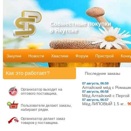
Совместные покупки
в Якутске
Закупки
Новости
Хвастики
Форум
Пристрой
Конк
Как это работает?
Последние заказы
07 августа, 06:59
Алтайский мёд с Ромашкой
Организатор выходит на
07 августа, 06:58
оптового поставщика.
Мёд Алтайский с Пергой 1.
07 августа, 06:57
Мёд ЛИПОВЫЙ 1.5 кг...
9
Пользователи делают заказы,
набирают рядки.
Организатор делает заказ
товаров у поставщика.